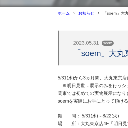
ホーム
お知らせ
「soem」大
2023.05.31
soem
「soem」大
5/31(水)から3ヵ月間、大丸東
※明日見世…展示のみを行うシ
関東では初めての実物展示になり
soemを実際にお手にとって頂
期 間： 5/31(水)～8/22(火)
場 所：大丸東京店4F「明日見