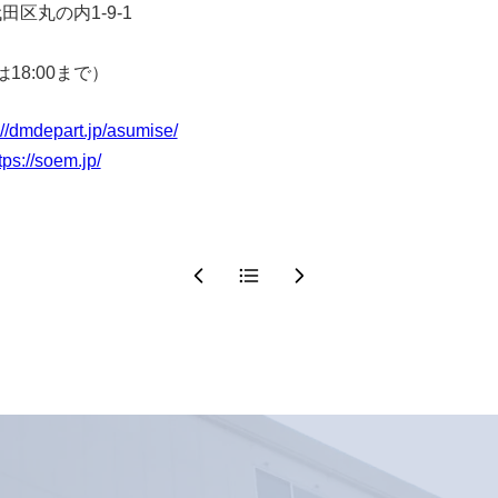
田区丸の内1-9-1
は18:00まで）
://dmdepart.jp/asumise/
tps://soem.jp/